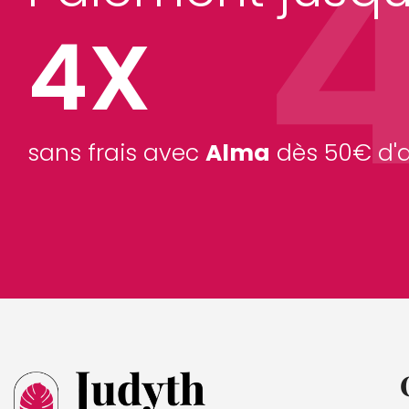
4X
sans frais avec
Alma
dès 50€ d'