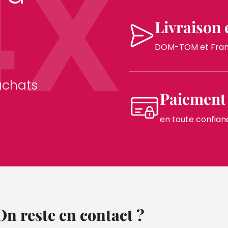
4X
Livraison 
DOM-TOM et France
achats
Paiement 
en toute confian
On reste en contact ?