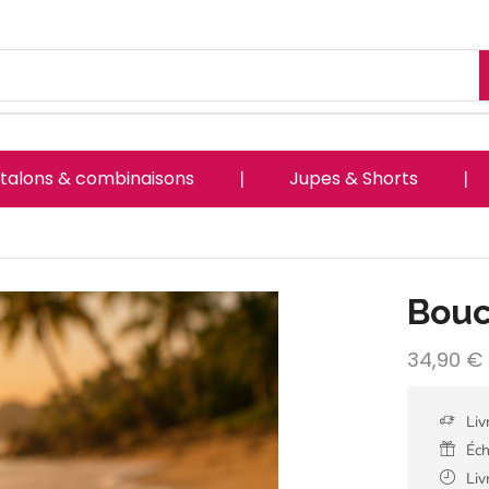
talons & combinaisons
❘
Jupes & Shorts
❘
Bouc
34,90
€
Liv
Éch
Liv