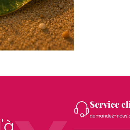
Service cl
demandez-nous co
'à