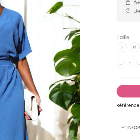
Éch
Liv
Taille
S
M
Référence 
INFO