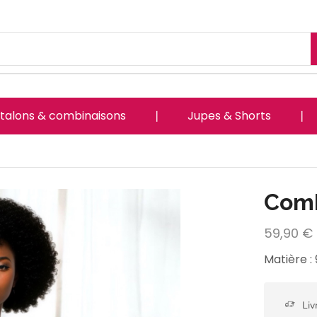
talons & combinaisons
❘
Jupes & Shorts
❘
Comb
59,90
€
Matière :
Liv