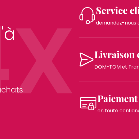
4X
Service cl
demandez-nous co
'à
Livraison 
DOM-TOM et France
achats
Paiement 
en toute confian