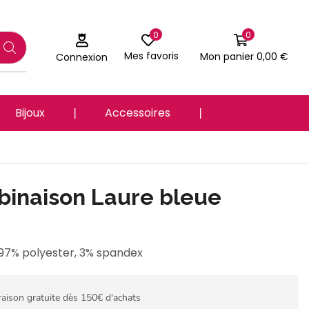
0
0
Mes favoris
Mon panier
0,00
€
Connexion
Bijoux
❘
Accessoires
❘
inaison Laure bleue
 97% polyester, 3% spandex
raison gratuite dès 150€ d'achats