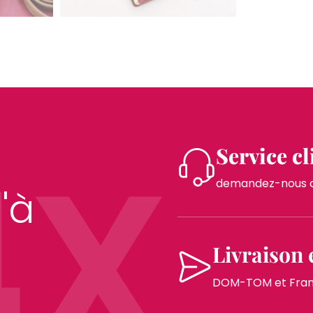
4X
Service cl
demandez-nous co
'à
Livraison 
DOM-TOM et France