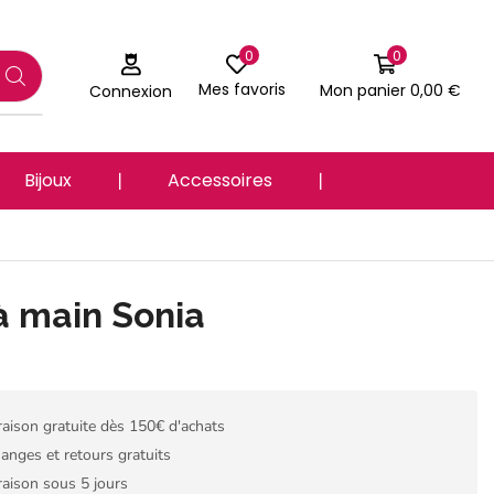
0
0
Mes favoris
Mon panier
0,00
€
Connexion
Bijoux
❘
Accessoires
❘
à main Sonia
raison gratuite dès 150€ d'achats
anges et retours gratuits
raison sous 5 jours