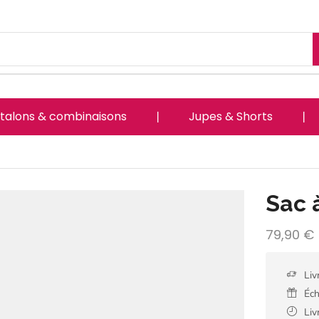
talons & combinaisons
❘
Jupes & Shorts
❘
Sac 
79,90
€
Liv
Éch
Liv