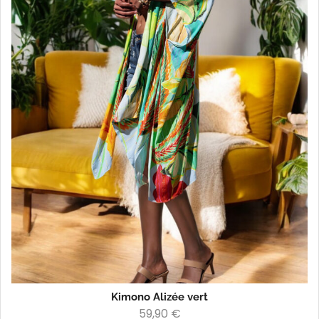
Kimono Alizée vert
59,90
€