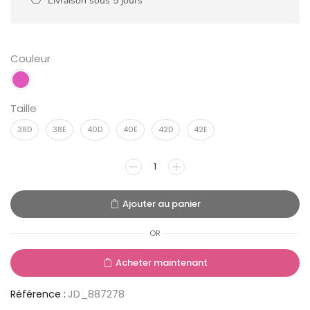
Livraison sous 5 jours
Couleur
Taille
38D
38E
40D
40E
42D
42E
Ajouter au panier
OR
Acheter maintenant
Référence :
JD_887278