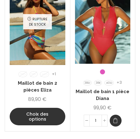
RUPTURE
DE STOCK
+1
38D
38E
40D
+3
Maillot de bain 2
38D
38E
40D
pièces Eliza
Maillot de bain 1 pièce
89,90
€
Diana
99,90
€
Choix des
options