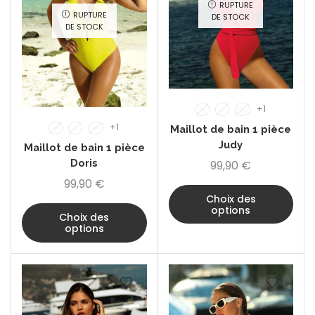
RUPTURE
RUPTURE
DE STOCK
DE STOCK
+1
M
L
1XL
+1
Maillot de bain 1 pièce
M
L
1XL
Judy
Maillot de bain 1 pièce
Doris
99,90
€
99,90
€
Choix des
options
Choix des
options